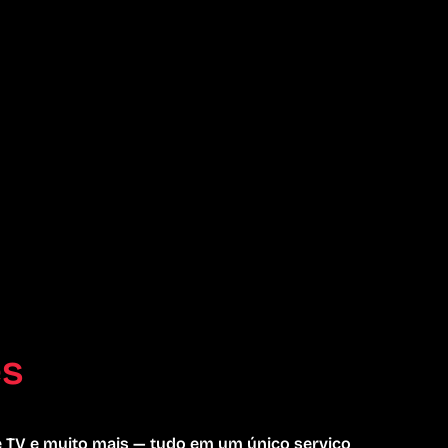
es
e TV e muito mais — tudo em um único serviço