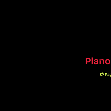
Plano
💳 Pa